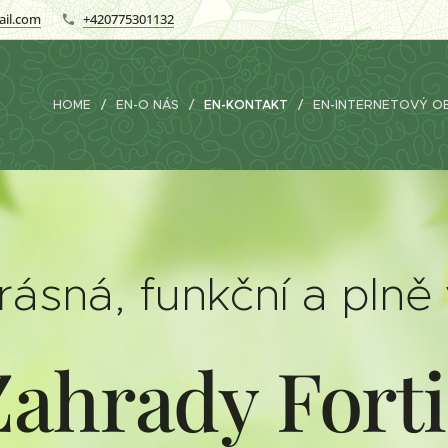
ail.com
+420775301132
HOME
EN-O NÁS
EN-KONTAKT
EN-INTERNETOVÝ O
rásná, funkční a plně
Zahrady Forti