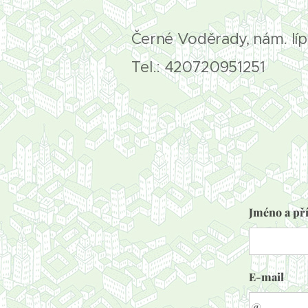
Černé Voděrady, nám. lí
Tel.: 420720951251
Jméno a př
E-mail