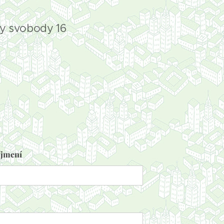
py svobody 16
íjmení