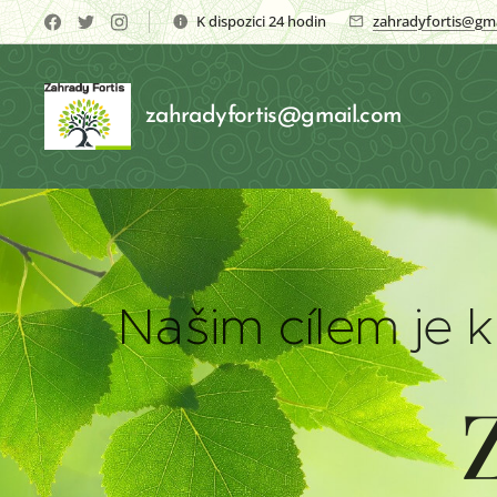
K dispozici 24 hodin
zahradyfortis@gm
zahradyfortis@gmail.com
Našim cílem je k