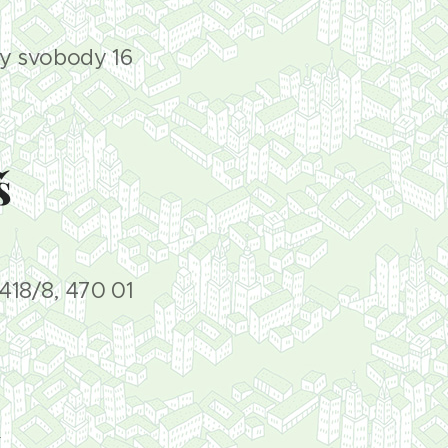
py svobody 16
š
 418/8, 470 01
n