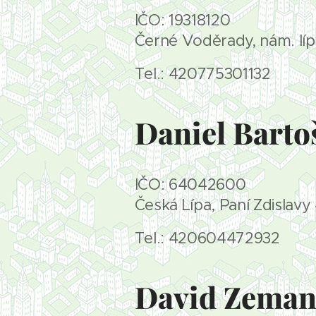
IČO: 19318120
Černé Voděrady, nám. lí
Tel.: 420775301132
Daniel Barto
IČO: 64042600
Česká Lípa, Paní Zdislavy
Tel.: 420604472932
David Zema