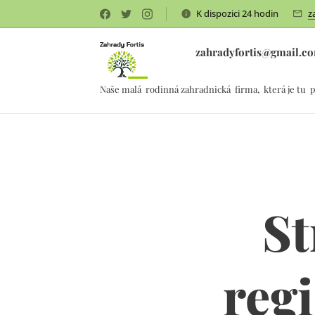
K dispozici 24 hodin
z
zahradyfortis@gmail.c
Naše malá rodinná zahradnická firma, která je tu p
St
regi