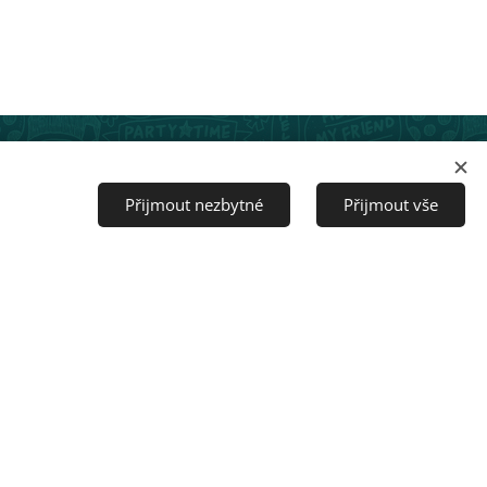
Jazyky
Čeština
English
Přijmout nezbytné
Přijmout vše