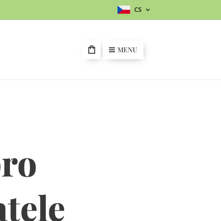
CS
MENU
pro
atele