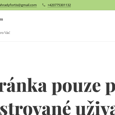
ahradyfortis@gmail.com
+420775301132
om
ro Vás!
ránka pouze 
strované uživ