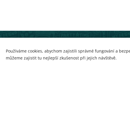
Praha a okolí
Cookies
Používáme cookies, abychom zajistili správné fungování a bezp
můžeme zajistit tu nejlepší zkušenost při jejich návštěvě.
Hodnocení dodavatele na poptávkovém portále
Poptávej.cz
.
Všechna hodnocení byla získána na základě realizovaných poptáve