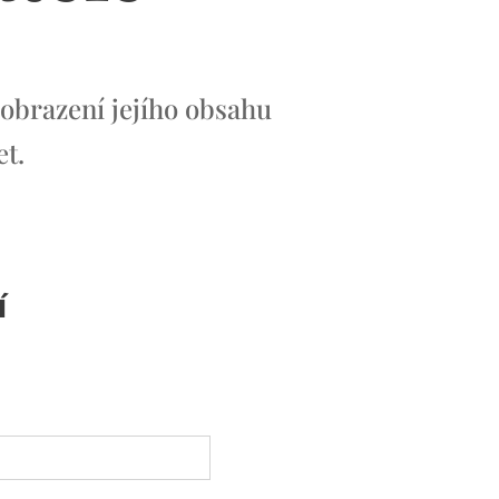
obrazení jejího obsahu
et.
í